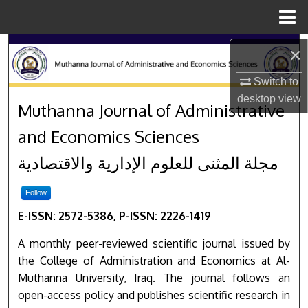
Menu
Home
Search
×
Switch to
Browse Collections
desktop
view
Muthanna Journal of Adminis
Muthanna Journal of Administrative
My Account
and Economics Sciences
About
مجلة المثنى للعلوم الإدارية والاقتصادية
Digital Commons Network™
Follow
E-ISSN: 2572-5386, P-ISSN: 2226-1419
A monthly peer-reviewed scientific journal issued by
the College of Administration and Economics at Al-
Muthanna University, Iraq. The journal follows an
open-access policy and publishes scientific research in